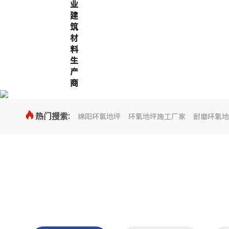
业
建
筑
材
料
生
产
商

热门搜索:
绵阳环氧地坪
环氧地坪施工厂家
耐磨环氧地