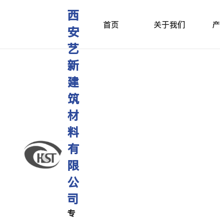
西
首页
关于我们
产
安
艺
新
建
筑
材
料
有
限
公
司
专