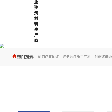
业
建
筑
材
料
生
产
商

热门搜索:
绵阳环氧地坪
环氧地坪施工厂家
耐磨环氧地