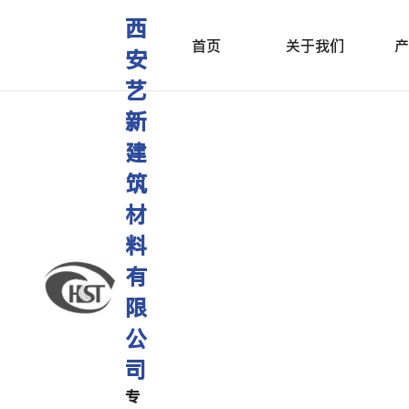
西
首页
关于我们
产
安
艺
新
建
筑
材
料
有
限
公
司
专