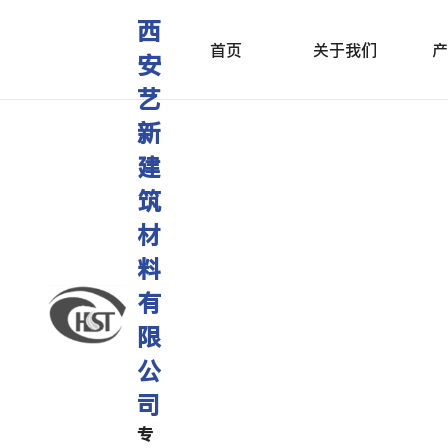
西
首页
关于我们
产
安
艺
新
建
筑
材
料
有
限
公
司
专