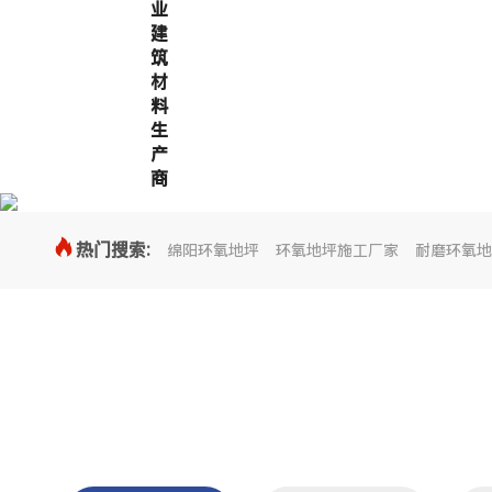
业
建
筑
材
料
生
产
商

热门搜索:
绵阳环氧地坪
环氧地坪施工厂家
耐磨环氧地