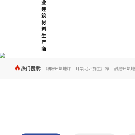
业
建
筑
材
料
生
产
商

热门搜索:
绵阳环氧地坪
环氧地坪施工厂家
耐磨环氧地