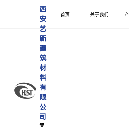
西
首页
关于我们
产
安
艺
新
建
筑
材
料
有
限
公
司
专