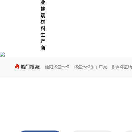
业
建
筑
材
料
生
产
商

热门搜索:
绵阳环氧地坪
环氧地坪施工厂家
耐磨环氧地