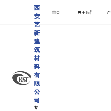
西
首页
关于我们
产
安
艺
新
建
筑
材
料
有
限
公
司
专